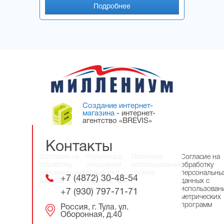
Подробнее
Создание интернет-
магазина
- интернет-
агентство «BREVIS»
Контакты
Согласие на
Политика в
Политика
Согласие на
обработку
отношении
использования
обработку
персональных
обработки
cookies
персональны
+7 (4872) 30-48-54
данных
персональных
данных с
данных
использован
+7 (930) 797-71-71
метрических
программ
Россия, г. Тула. ул.
Оборонная, д.40