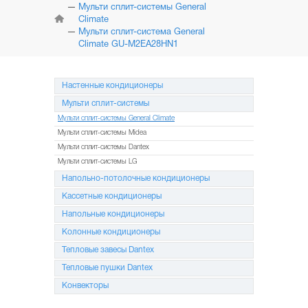
КОНДИЦИОНЕРЫ
Мульти сплит-системы General
Climate
Мульти сплит-система General
МУЛЬТИ
СПЛИТ-СИСТЕМЫ
Climate GU-M2EA28HN1
НАПОЛЬНО-ПОТОЛОЧНЫЕ
СИСТЕМЫ
Настенные кондиционеры
Мульти сплит-системы
КАССЕТНЫЕ
Мульти сплит-системы General Climate
КОНДИЦИОНЕРЫ
Мульти сплит-системы Midea
Мульти сплит-системы Dantex
КОЛОННЫЕ
КОНДИЦИОНЕРЫ
Мульти сплит-системы LG
Напольно-потолочные кондиционеры
МОБИЛЬНЫЕ
Кассетные кондиционеры
КОНДИЦИОНЕРЫ
Напольные кондиционеры
МОНТАЖ
Колонные кондиционеры
И ОБСЛУЖИВАНИЕ
Тепловые завесы Dantex
АКЦИИ
Тепловые пушки Dantex
Конвекторы