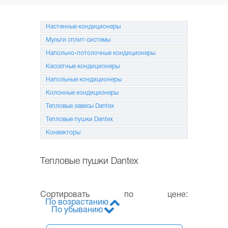
КОНДИЦИОНЕРЫ
МУЛЬТИ
Настенные кондиционеры
СПЛИТ-СИСТЕМЫ
Мульти сплит-системы
Напольно-потолочные кондиционеры
НАПОЛЬНО-ПОТОЛОЧНЫЕ
СИСТЕМЫ
Кассетные кондиционеры
Напольные кондиционеры
КАССЕТНЫЕ
КОНДИЦИОНЕРЫ
Колонные кондиционеры
Тепловые завесы Dantex
КОЛОННЫЕ
КОНДИЦИОНЕРЫ
Тепловые пушки Dantex
Конвекторы
МОБИЛЬНЫЕ
КОНДИЦИОНЕРЫ
Тепловые пушки Dantex
МОНТАЖ
И ОБСЛУЖИВАНИЕ
Сортировать по цене:
АКЦИИ
По возрастанию
По убыванию