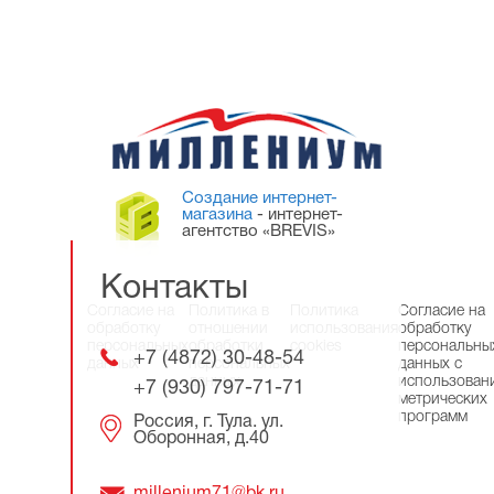
Создание интернет-
магазина
- интернет-
агентство «BREVIS»
Контакты
Согласие на
Политика в
Политика
Согласие на
обработку
отношении
использования
обработку
персональных
обработки
cookies
персональны
+7 (4872) 30-48-54
данных
персональных
данных с
данных
использован
+7 (930) 797-71-71
метрических
программ
Россия, г. Тула. ул.
Оборонная, д.40