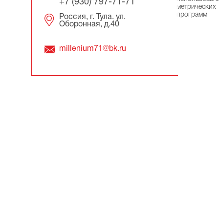
+7 (930) 797-71-71
метрических
программ
Россия, г. Тула. ул.
Оборонная, д.40
millenium71@bk.ru