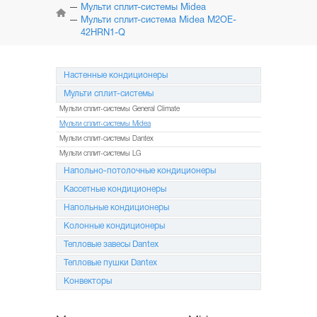
КОНДИЦИОНЕРЫ
Мульти сплит-системы Midea
Мульти сплит-система Midea M2OE-
42HRN1-Q
МУЛЬТИ
СПЛИТ-СИСТЕМЫ
Настенные кондиционеры
НАПОЛЬНО-ПОТОЛОЧНЫЕ
СИСТЕМЫ
Мульти сплит-системы
Мульти сплит-системы General Climate
КАССЕТНЫЕ
КОНДИЦИОНЕРЫ
Мульти сплит-системы Midea
Мульти сплит-системы Dantex
Мульти сплит-системы LG
КОЛОННЫЕ
КОНДИЦИОНЕРЫ
Напольно-потолочные кондиционеры
Кассетные кондиционеры
МОБИЛЬНЫЕ
КОНДИЦИОНЕРЫ
Напольные кондиционеры
Колонные кондиционеры
МОНТАЖ
И ОБСЛУЖИВАНИЕ
Тепловые завесы Dantex
Тепловые пушки Dantex
АКЦИИ
Конвекторы