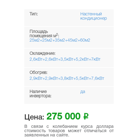
Тип:
Настенный
кондиционер
Площадь
2
помещения м
:
25м2+25м2+35м2+45м2+60м2
Охлаждение:
2,6кВт+2,6кВт+3,5кВт+5,2кВт+7кВт
Обогрев:
2,9кВт+2,9кВт+3,8кВт+5,5кВт+7,6кВт
Наличие
да
инвертора:
275 000
i
Цена:
В связи с колебанием курса доллара
стоимость товаров может отличаться от
заявленных на сайте.