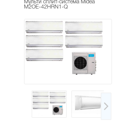
Мульти сплит-система Midea
M2OE-42HRN1-Q