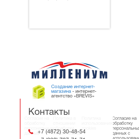
Создание интернет-
магазина
- интернет-
агентство «BREVIS»
Контакты
Согласие на
Политика в
Политика
Согласие на
обработку
отношении
использования
обработку
персональных
обработки
cookies
персональны
+7 (4872) 30-48-54
данных
персональных
данных с
данных
использован