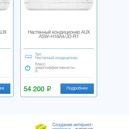
AUX
Настенный кондиционер AUX
ASW-H18A4/JD-R1
Тип:
Настенный кондиционер
Класс
энергоэффективности:
A
i
54 200
ее
Подробнее
Создание интернет-