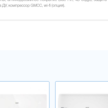
ны, антикоррозийное покрытие Blue Fin, 4D обдув, защита
а ДУ, компрессор GMCC, wi-fi (опция).