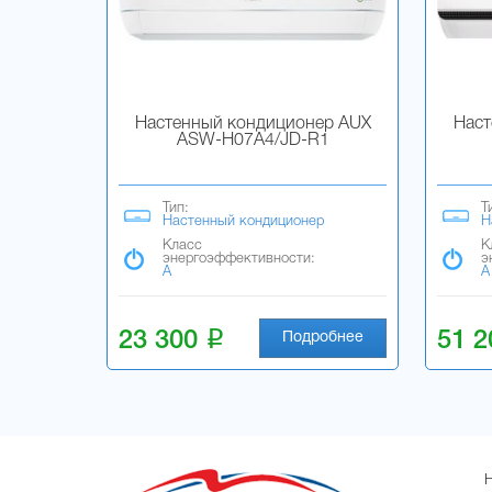
Настенный кондиционер AUX
Наст
ASW-H07A4/JD-R1
Тип:
Т
Настенный кондиционер
Н
Класс
К
энергоэффективности:
э
A
A
i
23 300
51 
Подробнее