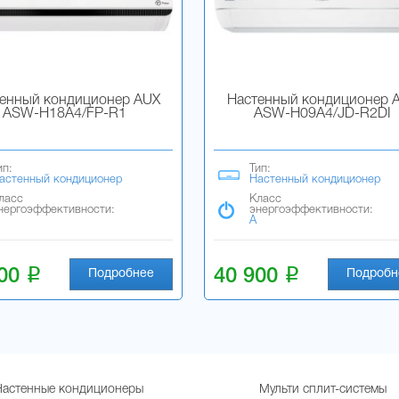
енный кондиционер AUX
Настенный кондиционер 
ASW-H18A4/FP-R1
ASW-H09A4/JD-R2DI
ип:
Тип:
астенный кондиционер
Настенный кондиционер
ласс
Класс
нергоэффективности:
энергоэффективности:
A
i
i
200
40 900
Подробнее
Подробн
Настенные кондиционеры
Мульти сплит-системы