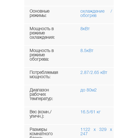
Основные
охлаждение /
режимы:
обогрев
Мощность в
8кВт
режиме
охлаждения:
Мощность в
8.5кВт
режиме
обогрева:
Потребляемая
2.87/2.65 кВт
мощность:
Диапазон
до 80м2
рабочих
температур:
Вес (комн./
16.5/61 кг
уличн.):
Размеры
1122 x 329 x
комнатного
247