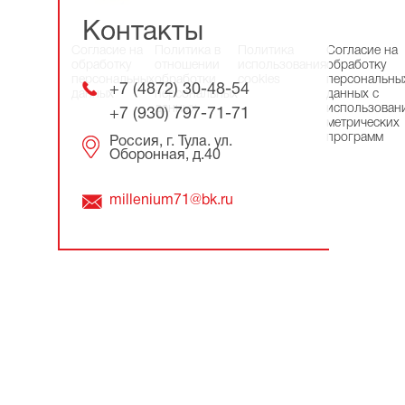
Контакты
Согласие на
Политика в
Политика
Согласие на
обработку
отношении
использования
обработку
персональных
обработки
cookies
персональны
+7 (4872) 30-48-54
данных
персональных
данных с
данных
использован
+7 (930) 797-71-71
метрических
программ
Россия, г. Тула. ул.
Оборонная, д.40
millenium71@bk.ru