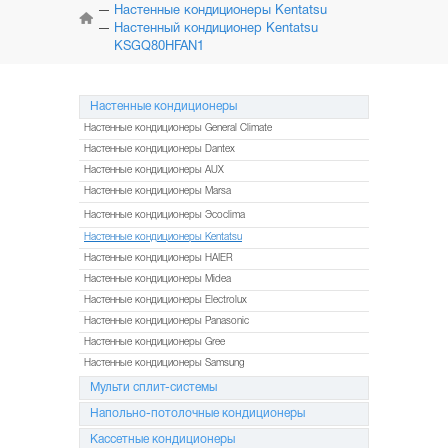
КОНДИЦИОНЕРЫ
Настенные кондиционеры Kentatsu
Настенный кондиционер Kentatsu
KSGQ80HFAN1
МУЛЬТИ
СПЛИТ-СИСТЕМЫ
Настенные кондиционеры
НАПОЛЬНО-ПОТОЛОЧНЫЕ
СИСТЕМЫ
Настенные кондиционеры General Climate
Настенные кондиционеры Dantex
КАССЕТНЫЕ
Настенные кондиционеры AUX
КОНДИЦИОНЕРЫ
Настенные кондиционеры Marsa
Настенные кондиционеры Эcoclima
КОЛОННЫЕ
КОНДИЦИОНЕРЫ
Настенные кондиционеры Kentatsu
Настенные кондиционеры HAIER
МОБИЛЬНЫЕ
Настенные кондиционеры Midea
КОНДИЦИОНЕРЫ
Настенные кондиционеры Electrolux
Настенные кондиционеры Panasonic
МОНТАЖ
И ОБСЛУЖИВАНИЕ
Настенные кондиционеры Gree
Настенные кондиционеры Samsung
АКЦИИ
Мульти сплит-системы
Напольно-потолочные кондиционеры
Кассетные кондиционеры