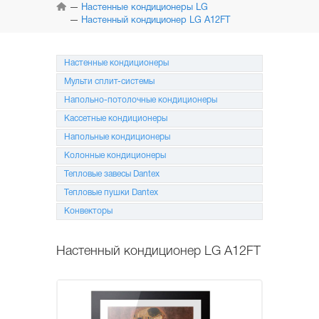
КОНДИЦИОНЕРЫ
Настенные кондиционеры LG
Настенный кондиционер LG A12FT
МУЛЬТИ
СПЛИТ-СИСТЕМЫ
Настенные кондиционеры
НАПОЛЬНО-ПОТОЛОЧНЫЕ
Мульти сплит-системы
СИСТЕМЫ
Напольно-потолочные кондиционеры
КАССЕТНЫЕ
Кассетные кондиционеры
КОНДИЦИОНЕРЫ
Напольные кондиционеры
Колонные кондиционеры
КОЛОННЫЕ
КОНДИЦИОНЕРЫ
Тепловые завесы Dantex
Тепловые пушки Dantex
МОБИЛЬНЫЕ
КОНДИЦИОНЕРЫ
Конвекторы
МОНТАЖ
И ОБСЛУЖИВАНИЕ
Настенный кондиционер LG A12FT
АКЦИИ