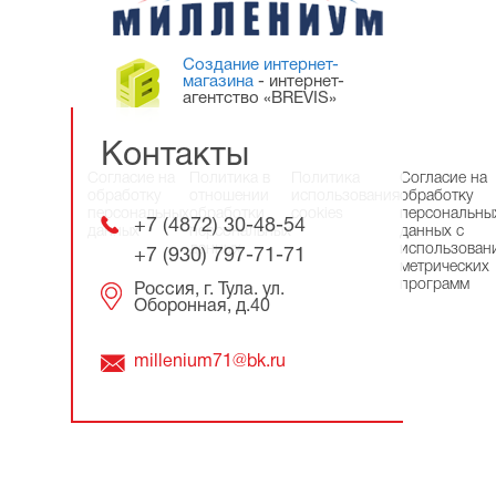
Создание интернет-
магазина
- интернет-
агентство «BREVIS»
Контакты
Согласие на
Политика в
Политика
Согласие на
обработку
отношении
использования
обработку
персональных
обработки
cookies
персональны
+7 (4872) 30-48-54
данных
персональных
данных с
данных
использован
+7 (930) 797-71-71
метрических
программ
Россия, г. Тула. ул.
Оборонная, д.40
millenium71@bk.ru