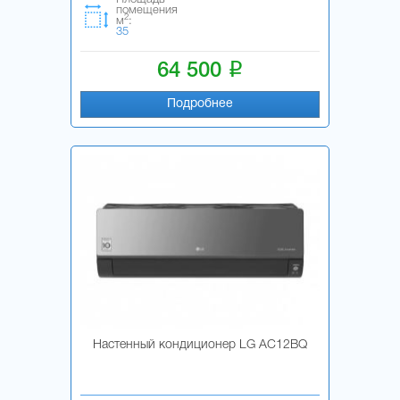
помещения
2
м
:
35
i
64 500
Подробнее
Настенный кондиционер LG AC12BQ