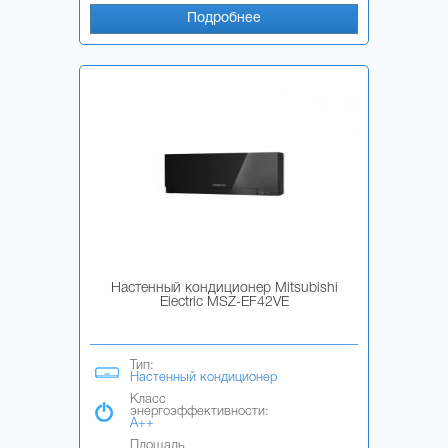
Подробнее
Настенный кондиционер Mitsubishi
Electric MSZ-EF42VE
Тип:
Настенный кондиционер
Класс
энергоэффективности:
A++
Площадь