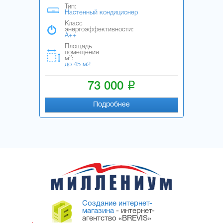
Тип:
Настенный кондиционер
Класс
энергоэффективности:
A++
Площадь
помещения
2
м
:
до 45 м2
i
73 000
Подробнее
Создание интернет-
магазина
- интернет-
агентство «BREVIS»