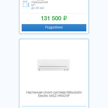
помещения
2
м
:
до 45 м2
i
131 500
Подробнее
Настенная сплит-система Mitsubishi
Electric MSZ-HR42VF