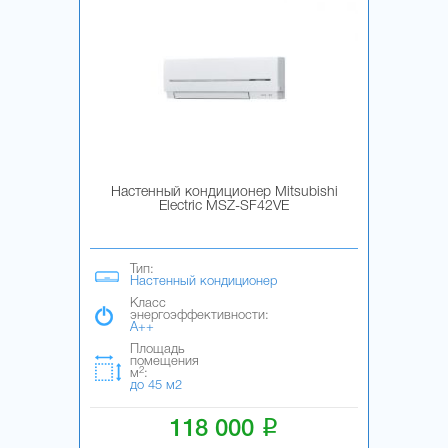
Настенный кондиционер Mitsubishi
Electric MSZ-SF42VE
Тип:
Настенный кондиционер
Класс
энергоэффективности:
A++
Площадь
помещения
2
м
:
до 45 м2
i
118 000