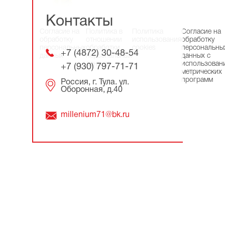
Контакты
Согласие на
Политика в
Политика
Согласие на
обработку
отношении
использования
обработку
персональных
обработки
cookies
персональны
+7 (4872) 30-48-54
данных
персональных
данных с
данных
использован
+7 (930) 797-71-71
метрических
программ
Россия, г. Тула. ул.
Оборонная, д.40
millenium71@bk.ru