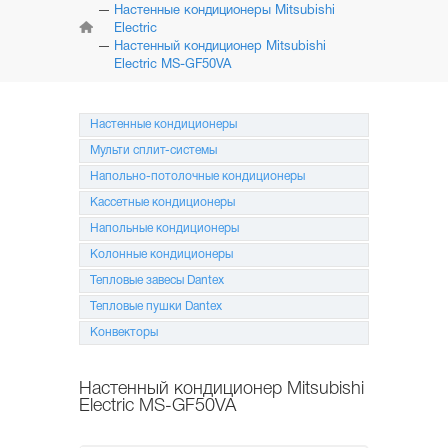
КОНДИЦИОНЕРЫ
Настенные кондиционеры Mitsubishi
Electric
Настенный кондиционер Mitsubishi
МУЛЬТИ
СПЛИТ-СИСТЕМЫ
Electric MS-GF50VA
НАПОЛЬНО-ПОТОЛОЧНЫЕ
СИСТЕМЫ
Настенные кондиционеры
Мульти сплит-системы
КАССЕТНЫЕ
КОНДИЦИОНЕРЫ
Напольно-потолочные кондиционеры
Кассетные кондиционеры
КОЛОННЫЕ
Напольные кондиционеры
КОНДИЦИОНЕРЫ
Колонные кондиционеры
МОБИЛЬНЫЕ
Тепловые завесы Dantex
КОНДИЦИОНЕРЫ
Тепловые пушки Dantex
МОНТАЖ
Конвекторы
И ОБСЛУЖИВАНИЕ
Настенный кондиционер Mitsubishi
АКЦИИ
Electric MS-GF50VA