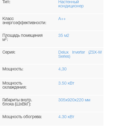
Тип:
Настенный
кондиционер
Класс
A++
энергоэффективности:
Площадь помещения
35 м2
2
м
:
Серия:
Delux Inverter (ZSX-W
Series)
Мощность:
4,30
Мощность
3.50 кВт
охлаждения:
Габариты внутр.
305х920х220 мм
блока (ШxВxГ):
Мощность обогрева:
4.30 кВт