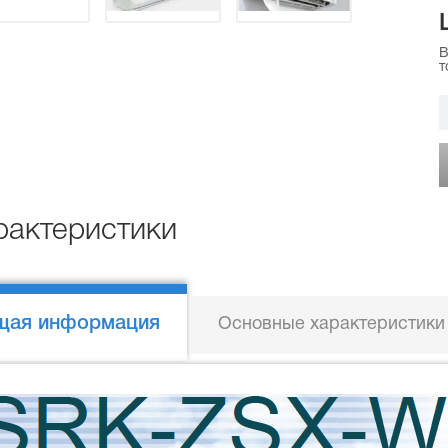
В
т
рактеристики
щая информация
Основные характеристики