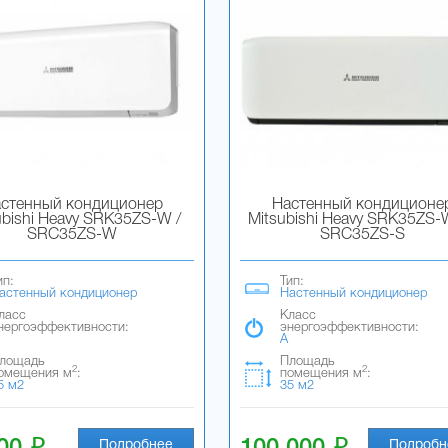
стенный кондиционер
Настенный кондиционе
ubishi Heavy SRK35ZS-W /
Mitsubishi Heavy SRK35ZS-
SRC35ZS-W
SRC35ZS-S
ип:
Тип:
астенный кондиционер
Настенный кондиционер
ласс
Класс
нергоэффективности:
энергоэффективности:
A
лощадь
Площадь
2
2
омещения м
:
помещения м
:
5 м2
35 м2
i
i
Подробнее
Подробн