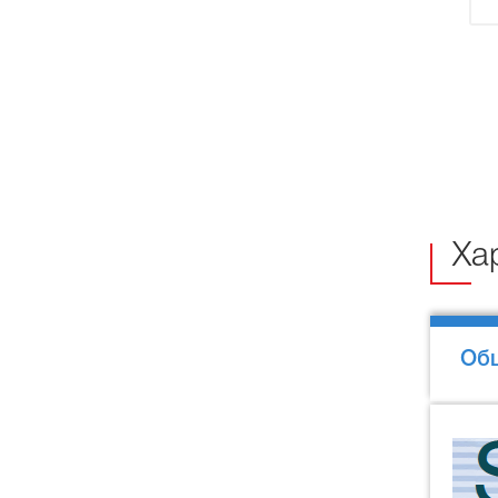
Ха
Об