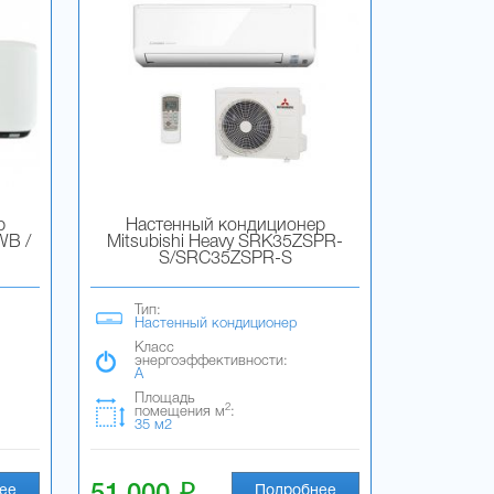
р
Настенный кондиционер
WB /
Mitsubishi Heavy SRK35ZSPR-
S/SRC35ZSPR-S
Тип:
Настенный кондиционер
Класс
энергоэффективности:
A
Площадь
2
помещения м
:
35 м2
i
ее
Подробнее