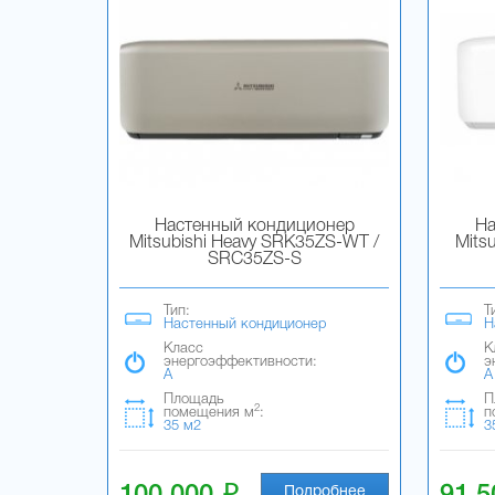
Настенный кондиционер
На
Mitsubishi Heavy SRK35ZS-WT /
Mits
SRC35ZS-S
Тип:
Т
Настенный кондиционер
Н
Класс
К
энергоэффективности:
э
A
A
Площадь
П
2
помещения м
:
п
35 м2
3
i
Подробнее