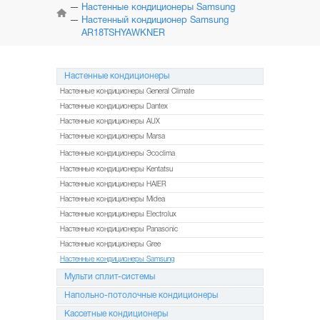
КОНДИЦИОНЕРЫ
Настенные кондиционеры Samsung
Настенный кондиционер Samsung
AR18TSHYAWKNER
МУЛЬТИ
СПЛИТ-СИСТЕМЫ
Настенные кондиционеры
НАПОЛЬНО-ПОТОЛОЧНЫЕ
СИСТЕМЫ
Настенные кондиционеры General Climate
Настенные кондиционеры Dantex
КАССЕТНЫЕ
Настенные кондиционеры AUX
КОНДИЦИОНЕРЫ
Настенные кондиционеры Marsa
Настенные кондиционеры Эcoclima
КОЛОННЫЕ
КОНДИЦИОНЕРЫ
Настенные кондиционеры Kentatsu
Настенные кондиционеры HAIER
МОБИЛЬНЫЕ
Настенные кондиционеры Midea
КОНДИЦИОНЕРЫ
Настенные кондиционеры Electrolux
Настенные кондиционеры Panasonic
МОНТАЖ
И ОБСЛУЖИВАНИЕ
Настенные кондиционеры Gree
Настенные кондиционеры Samsung
АКЦИИ
Мульти сплит-системы
Напольно-потолочные кондиционеры
Кассетные кондиционеры