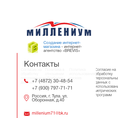
Создание интернет-
магазина
- интернет-
агентство «BREVIS»
Контакты
Согласие на
Политика в
Политика
Согласие на
обработку
отношении
использования
обработку
персональных
обработки
cookies
персональны
+7 (4872) 30-48-54
данных
персональных
данных с
данных
использован
+7 (930) 797-71-71
метрических
программ
Россия, г. Тула. ул.
Оборонная, д.40
millenium71@bk.ru