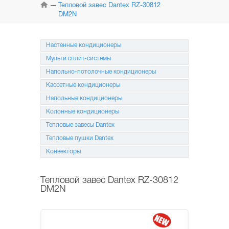
КОНДИЦИОНЕРЫ
Тепловой завес Dantex RZ-30812
DM2N
МУЛЬТИ
СПЛИТ-СИСТЕМЫ
Настенные кондиционеры
НАПОЛЬНО-ПОТОЛОЧНЫЕ
Мульти сплит-системы
СИСТЕМЫ
Напольно-потолочные кондиционеры
КАССЕТНЫЕ
Кассетные кондиционеры
КОНДИЦИОНЕРЫ
Напольные кондиционеры
Колонные кондиционеры
КОЛОННЫЕ
КОНДИЦИОНЕРЫ
Тепловые завесы Dantex
Тепловые пушки Dantex
МОБИЛЬНЫЕ
КОНДИЦИОНЕРЫ
Конвекторы
МОНТАЖ
И ОБСЛУЖИВАНИЕ
Тепловой завес Dantex RZ-30812
DM2N
АКЦИИ