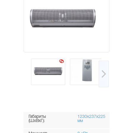
Габариты
1230х237х225
(ШxВxГ):
мм