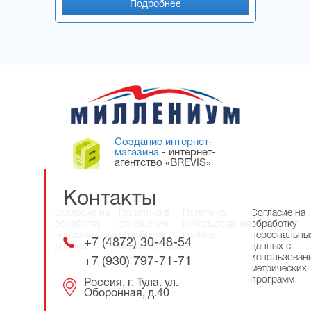
Подробнее
Создание интернет-
магазина
- интернет-
агентство «BREVIS»
Контакты
Согласие на
Политика в
Политика
Согласие на
обработку
отношении
использования
обработку
персональных
обработки
cookies
персональны
+7 (4872) 30-48-54
данных
персональных
данных с
данных
использован
+7 (930) 797-71-71
метрических
программ
Россия, г. Тула. ул.
Оборонная, д.40