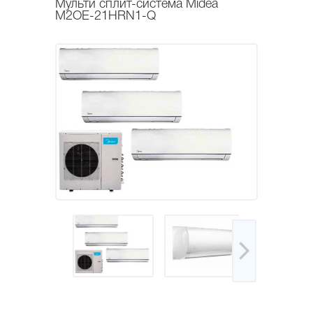
Мульти сплит-система Midea
M2OE-21HRN1-Q