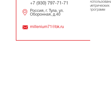
данных
использован
+7 (930) 797-71-71
метрических
программ
Россия, г. Тула. ул.
Оборонная, д.40
millenium71@bk.ru