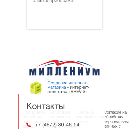
электроприборами.
Создание интернет-
магазина
- интернет-
агентство «BREVIS»
Контакты
Согласие на
Политика в
Политика
Согласие на
обработку
отношении
использования
обработку
персональных
обработки
cookies
персональны
+7 (4872) 30-48-54
данных
персональных
данных с