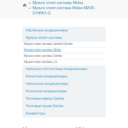
КОНДИЦИОНЕРЫ
Мульти сплит-системы Midea
Мульти сплит-система Midea M2OE-
21HRN1-Q
МУЛЬТИ
СПЛИТ-СИСТЕМЫ
Настенные кондиционеры
НАПОЛЬНО-ПОТОЛОЧНЫЕ
СИСТЕМЫ
Мульти сплит-системы
Мульти сплит-системы General Climate
КАССЕТНЫЕ
КОНДИЦИОНЕРЫ
Мульти сплит-системы Midea
Мульти сплит-системы Dantex
Мульти сплит-системы LG
КОЛОННЫЕ
КОНДИЦИОНЕРЫ
Напольно-потолочные кондиционеры
Кассетные кондиционеры
МОБИЛЬНЫЕ
КОНДИЦИОНЕРЫ
Напольные кондиционеры
Колонные кондиционеры
МОНТАЖ
И ОБСЛУЖИВАНИЕ
Тепловые завесы Dantex
Тепловые пушки Dantex
АКЦИИ
Конвекторы