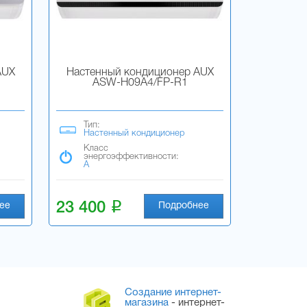
AUX
Настенный кондиционер AUX
ASW-H09A4/FP-R1
Тип:
Настенный кондиционер
Класс
энергоэффективности:
A
i
23 400
ее
Подробнее
Создание интернет-
магазина
- интернет-