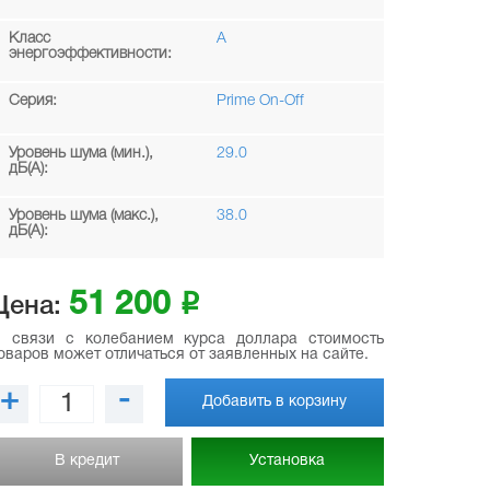
Класс
A
энергоэффективности:
Серия:
Prime On-Off
Уровень шума (мин.),
29.0
дБ(А):
Уровень шума (макс.),
38.0
дБ(А):
51 200
i
Цена:
 связи с колебанием курса доллара стоимость
оваров может отличаться от заявленных на сайте.
+
-
Добавить в корзину
В кредит
Установка