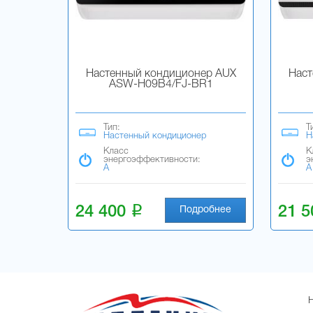
Настенный кондиционер AUX
Наст
ASW-H09B4/FJ-BR1
Тип:
Т
Настенный кондиционер
Н
Класс
К
энергоэффективности:
э
A
A
i
24 400
21 
Подробнее