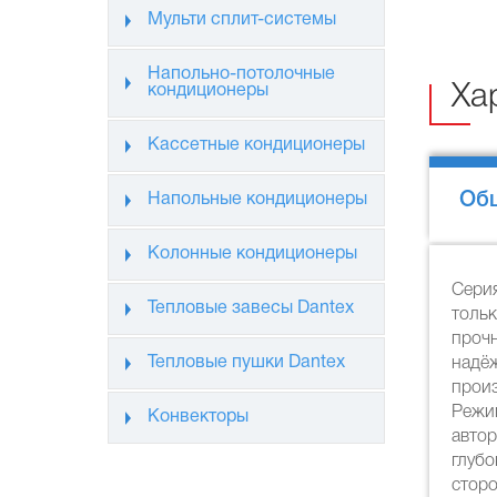
Мульти сплит-системы
Напольно-потолочные
Ха
кондиционеры
Кассетные кондиционеры
Об
Напольные кондиционеры
Колонные кондиционеры
Сери
Тепловые завесы Dantex
толь
проч
Тепловые пушки Dantex
надё
прои
Режи
Конвекторы
авто
глубо
стор