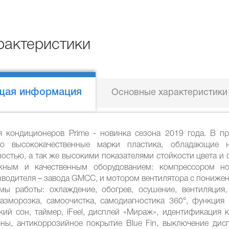
рактеристики
щая информация
Основные характеристики
я кондиционеров Prime - новинка сезона 2019 года. В п
ко высококачественные марки пластика, обладающие н
ностью, а так же высокими показателями стойкости цвета 
жным и качественным оборудованием: компрессором но
зводителя – завода GMCC, и мотором вентилятора с пониже
мы работы: охлаждение, обогрев, осушение, вентиляция, 
разморозка, самоочистка, самодиагностика 360°, функция
кий сон, таймер, iFeel, дисплей «Мираж», идентификация 
оны, антикоррозийное покрытие Blue Fin, выключение дисп