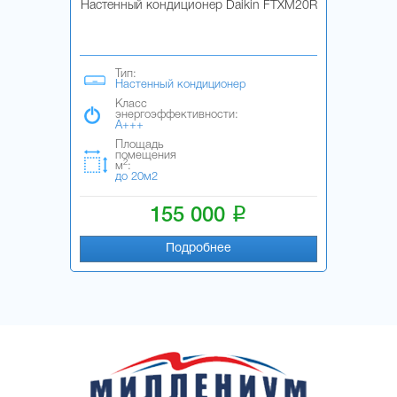
Настенный кондиционер Daikin FTXM20R
Тип:
Настенный кондиционер
Класс
энергоэффективности:
A+++
Площадь
помещения
2
м
:
до 20м2
i
155 000
Подробнее