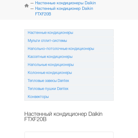
КОНДИЦИОНЕРЫ
Настенные кондиционеры Daikin
Настенный кондиционер Daikin
FTXF20B
МУЛЬТИ
СПЛИТ-СИСТЕМЫ
Настенные кондиционеры
НАПОЛЬНО-ПОТОЛОЧНЫЕ
СИСТЕМЫ
Мульти сплит-системы
Напольно-потолочные кондиционеры
КАССЕТНЫЕ
КОНДИЦИОНЕРЫ
Кассетные кондиционеры
Напольные кондиционеры
КОЛОННЫЕ
КОНДИЦИОНЕРЫ
Колонные кондиционеры
Тепловые завесы Dantex
МОБИЛЬНЫЕ
КОНДИЦИОНЕРЫ
Тепловые пушки Dantex
Конвекторы
МОНТАЖ
И ОБСЛУЖИВАНИЕ
Настенный кондиционер Daikin
FTXF20B
АКЦИИ