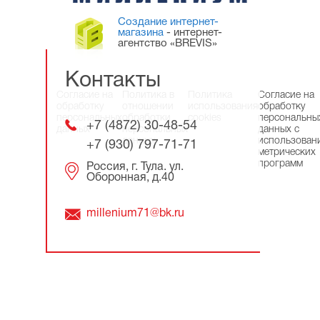
Создание интернет-
магазина
- интернет-
агентство «BREVIS»
Контакты
Согласие на
Политика в
Политика
Согласие на
обработку
отношении
использования
обработку
персональных
обработки
cookies
персональны
+7 (4872) 30-48-54
данных
персональных
данных с
данных
использован
+7 (930) 797-71-71
метрических
программ
Россия, г. Тула. ул.
Оборонная, д.40
millenium71@bk.ru