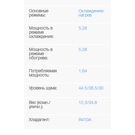
Основные
Охлаждение/
режимы:
нагрев
Мощность в
5,28
режиме
охлаждения:
Мощность в
5,28
режиме
обогрева:
Потребляемая
1,64
мощность:
Уровень шума:
44.5/38.5/30
Вес (комн./
12,3/34,8
уличн.):
Хладагент:
R410A