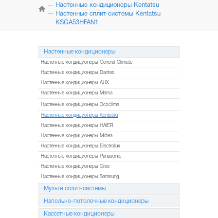
КОНДИЦИОНЕРЫ
Настенные кондиционеры Kentatsu
Настенные сплит-системы Kentatsu
KSGA53HFAN1
МУЛЬТИ
СПЛИТ-СИСТЕМЫ
Настенные кондиционеры
НАПОЛЬНО-ПОТОЛОЧНЫЕ
СИСТЕМЫ
Настенные кондиционеры General Climate
Настенные кондиционеры Dantex
КАССЕТНЫЕ
Настенные кондиционеры AUX
КОНДИЦИОНЕРЫ
Настенные кондиционеры Marsa
Настенные кондиционеры Эcoclima
КОЛОННЫЕ
КОНДИЦИОНЕРЫ
Настенные кондиционеры Kentatsu
Настенные кондиционеры HAIER
МОБИЛЬНЫЕ
Настенные кондиционеры Midea
КОНДИЦИОНЕРЫ
Настенные кондиционеры Electrolux
Настенные кондиционеры Panasonic
МОНТАЖ
И ОБСЛУЖИВАНИЕ
Настенные кондиционеры Gree
Настенные кондиционеры Samsung
АКЦИИ
Мульти сплит-системы
Напольно-потолочные кондиционеры
Кассетные кондиционеры