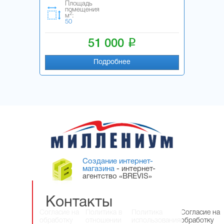
Площадь
помещения
2
м
:
50
i
51 000
Подробнее
Создание интернет-
магазина
- интернет-
агентство «BREVIS»
Контакты
Согласие на
Политика в
Политика
Согласие на
обработку
отношении
использования
обработку