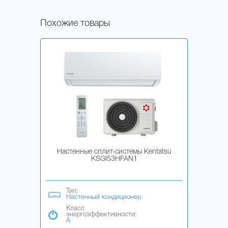
Похожие товары
Настенные сплит-системы Kentatsu
KSGI53HFAN1
Тип:
Настенный кондиционер
Класс
энергоэффективности:
A