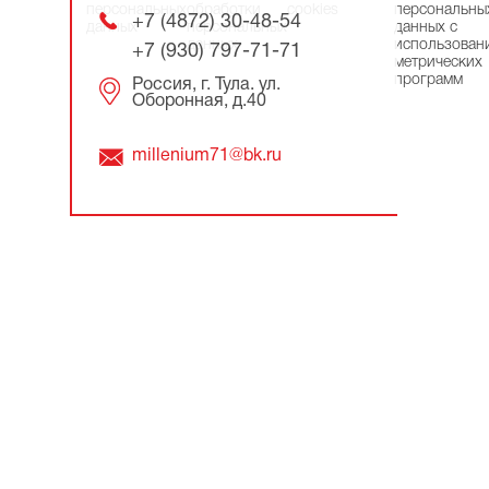
персональных
обработки
cookies
персональны
+7 (4872) 30-48-54
данных
персональных
данных с
данных
использован
+7 (930) 797-71-71
метрических
программ
Россия, г. Тула. ул.
Оборонная, д.40
millenium71@bk.ru