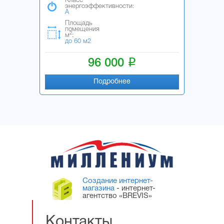
Класс
энергоэффективности:
A
Площадь
помещения
2
м
:
до 60 м2
i
96 000
Подробнее
Создание интернет-
магазина
- интернет-
агентство «BREVIS»
Контакты