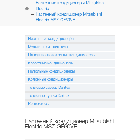
КОНДИЦИОНЕРЫ
Настенные кондиционеры Mitsubishi
Electric
Настенный кондиционер Mitsubishi
МУЛЬТИ
СПЛИТ-СИСТЕМЫ
Electric MSZ-GF60VE
НАПОЛЬНО-ПОТОЛОЧНЫЕ
СИСТЕМЫ
Настенные кондиционеры
Мульти сплит-системы
КАССЕТНЫЕ
КОНДИЦИОНЕРЫ
Напольно-потолочные кондиционеры
Кассетные кондиционеры
КОЛОННЫЕ
Напольные кондиционеры
КОНДИЦИОНЕРЫ
Колонные кондиционеры
МОБИЛЬНЫЕ
Тепловые завесы Dantex
КОНДИЦИОНЕРЫ
Тепловые пушки Dantex
МОНТАЖ
Конвекторы
И ОБСЛУЖИВАНИЕ
Настенный кондиционер Mitsubishi
АКЦИИ
Electric MSZ-GF60VE