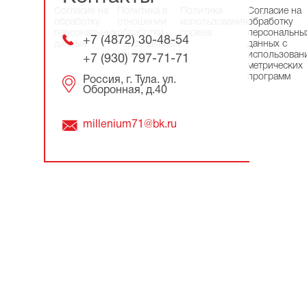
Согласие на
Политика в
Политика
Согласие на
обработку
отношении
использования
обработку
персональных
обработки
cookies
персональны
+7 (4872) 30-48-54
данных
персональных
данных с
данных
использован
+7 (930) 797-71-71
метрических
программ
Россия, г. Тула. ул.
Оборонная, д.40
millenium71@bk.ru