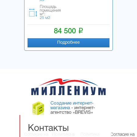
A+
Площадь
помещения
2
м
:
25 м2
i
84 500
Подробнее
Создание интернет-
магазина
- интернет-
агентство «BREVIS»
Контакты
Согласие на
Политика в
Политика
Согласие на