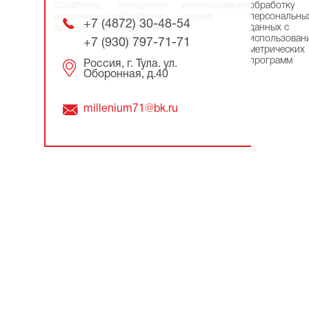
обработку
отношении
использования
обработку
персональных
обработки
cookies
персональны
+7 (4872) 30-48-54
данных
персональных
данных с
данных
использован
+7 (930) 797-71-71
метрических
программ
Россия, г. Тула. ул.
Оборонная, д.40
millenium71@bk.ru