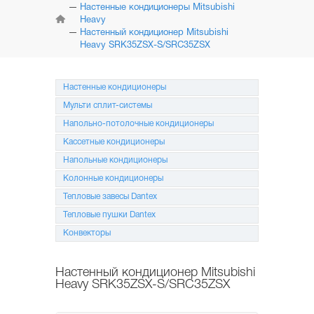
КОНДИЦИОНЕРЫ
Настенные кондиционеры Mitsubishi
Heavy
Настенный кондиционер Mitsubishi
МУЛЬТИ
СПЛИТ-СИСТЕМЫ
Heavy SRK35ZSX-S/SRC35ZSX
НАПОЛЬНО-ПОТОЛОЧНЫЕ
СИСТЕМЫ
Настенные кондиционеры
Мульти сплит-системы
КАССЕТНЫЕ
КОНДИЦИОНЕРЫ
Напольно-потолочные кондиционеры
Кассетные кондиционеры
КОЛОННЫЕ
Напольные кондиционеры
КОНДИЦИОНЕРЫ
Колонные кондиционеры
МОБИЛЬНЫЕ
Тепловые завесы Dantex
КОНДИЦИОНЕРЫ
Тепловые пушки Dantex
МОНТАЖ
Конвекторы
И ОБСЛУЖИВАНИЕ
Настенный кондиционер Mitsubishi
АКЦИИ
Heavy SRK35ZSX-S/SRC35ZSX