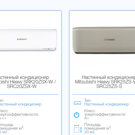
стенный кондиционер
Настенный кондиционе
bishi Heavy SRK20ZSX-W /
Mitsubishi Heavy SRK25ZS-
SRC20ZSX-W
SRC25ZS-S
ип:
Тип:
астенный кондиционер
Настенный кондиционер
ласс
Класс
нергоэффективности:
энергоэффективности:
+++
A+
лощадь
Площадь
2
2
омещения м
:
помещения м
:
0 м2
20 м2