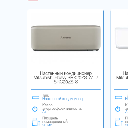
Настенный кондиционер
На
Mitsubishi Heavy SRK20ZS-WT /
Mitsu
SRC20ZS-S
Тип:
Т
Настенный кондиционер
Н
Класс
К
энергоэффективности:
э
A+
A
Площадь
П
2
помещения м
:
п
20 м2
2