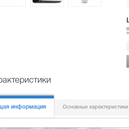
В
т
рактеристики
щая информация
Основные характеристики