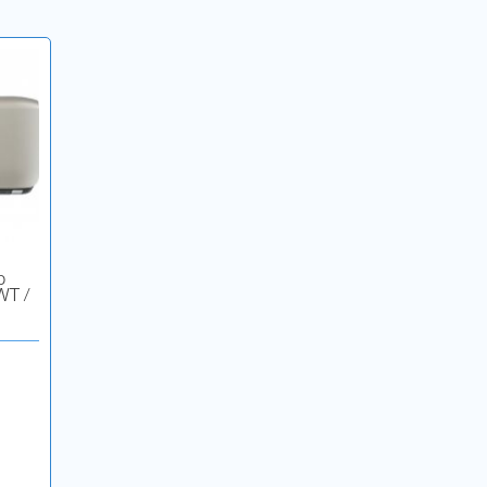
р
WT /