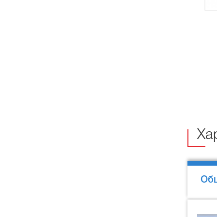
Ха
Об