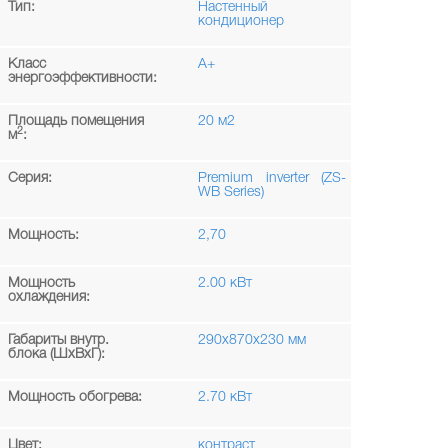
Тип:
Настенный
кондиционер
Класс
A+
энергоэффективности:
Площадь помещения
20 м2
2
м
:
Серия:
Premium inverter (ZS-
WB Series)
Мощность:
2,70
Мощность
2.00 кВт
охлаждения:
Габариты внутр.
290х870х230 мм
блока (ШxВxГ):
Мощность обогрева:
2.70 кВт
Цвет:
контраст