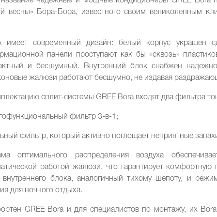
 название надежные и мощные кондиционеры GREE Bora по
ой весны» Бора-Бора, известного своим великолепным кл
 имеет современный дизайн: белый корпус украшен с
рмационной панели проступают как бы «сквозь» пластико
актный и бесшумный. Внутренний блок снабжен надежно
коновые жалюзи работают бесшумно, не издавая раздражаю
плектацию сплит-системы GREE Bora входят два фильтра то
гофункциональный фильтр 3-в-1;
льный фильтр, который активно поглощает неприятные запахи
ема оптимального распределения воздуха обеспечивае
матической работой жалюзи, что гарантирует комфортную 
 внутреннего блока, аналогичный тихому шепоту, и режи
ия для ночного отдыха.
ортен GREE Bora и для специалистов по монтажу, их Bora