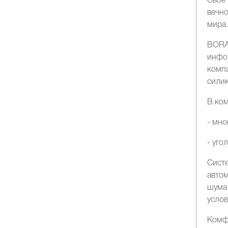
Свое
вечн
мира.
BORA
инфо
комп
сили
В ком
- мно
- уго
Сист
авто
шума
услов
Комф