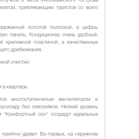
лучили в честь тихоокеанского «острова
иматом, привлекающим туристов со всего
держанной золотой полоской, а цифры
вую панель. Кондиционер очень удобный,
й крепежной пластиной, а качественные
щего дребезжания.
нкой очистки:
 в квартире.
тся многоступенчатым вентилятором и
прохладу без сквозняков. Низкий уровень
м "Комфортный сон" создадут идеальные
 приятно удивит. Во-первых, на наружном