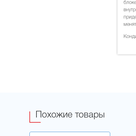
блок
внут
приде
менят
Конди
Похожие товары