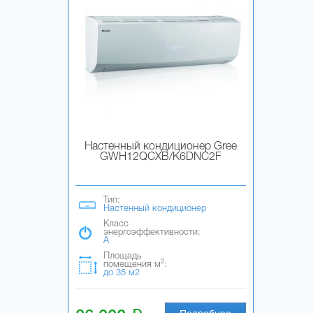
Настенный кондиционер Gree
GWH12QCXB/K6DNC2F
Тип:
Настенный кондиционер
Класс
энергоэффективности:
A
Площадь
2
помещения м
:
до 35 м2