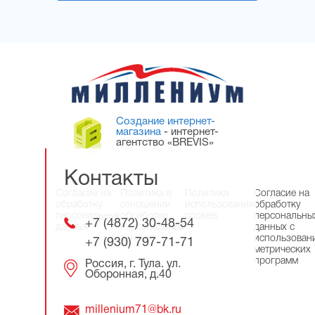
Создание интернет-
магазина
- интернет-
агентство «BREVIS»
Контакты
Согласие на
Политика в
Политика
Согласие на
обработку
отношении
использования
обработку
персональных
обработки
cookies
персональны
+7 (4872) 30-48-54
данных
персональных
данных с
данных
использован
+7 (930) 797-71-71
метрических
программ
Россия, г. Тула. ул.
Оборонная, д.40
millenium71@bk.ru