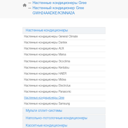
КОНДИЦИОНЕРЫ
Настенные кондиционеры Gree
Настенный кондиционер Gree
GWH24AADXE/K3NNA2A
МУЛЬТИ
СПЛИТ-СИСТЕМЫ
Настенные кондиционеры
НАПОЛЬНО-ПОТОЛОЧНЫЕ
СИСТЕМЫ
Настенные кондиционеры General Climate
Настенные кондиционеры Dantex
КАССЕТНЫЕ
Настенные кондиционеры AUX
КОНДИЦИОНЕРЫ
Настенные кондиционеры Marsa
Настенные кондиционеры Эcoclima
КОЛОННЫЕ
КОНДИЦИОНЕРЫ
Настенные кондиционеры Kentatsu
Настенные кондиционеры HAIER
МОБИЛЬНЫЕ
Настенные кондиционеры Midea
КОНДИЦИОНЕРЫ
Настенные кондиционеры Electrolux
Настенные кондиционеры Panasonic
МОНТАЖ
И ОБСЛУЖИВАНИЕ
Настенные кондиционеры Gree
Настенные кондиционеры Samsung
АКЦИИ
Мульти сплит-системы
Напольно-потолочные кондиционеры
Кассетные кондиционеры