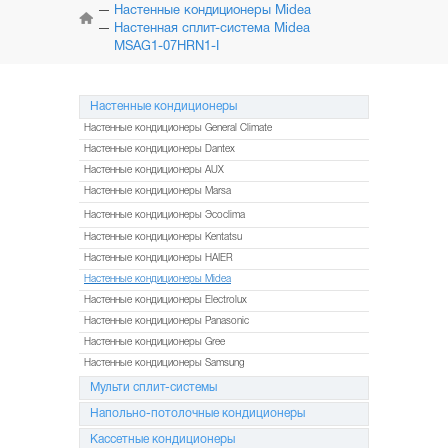
КОНДИЦИОНЕРЫ
Настенные кондиционеры Midea
Настенная сплит-система Midea
MSAG1-07HRN1-I
МУЛЬТИ
СПЛИТ-СИСТЕМЫ
Настенные кондиционеры
НАПОЛЬНО-ПОТОЛОЧНЫЕ
СИСТЕМЫ
Настенные кондиционеры General Climate
Настенные кондиционеры Dantex
КАССЕТНЫЕ
Настенные кондиционеры AUX
КОНДИЦИОНЕРЫ
Настенные кондиционеры Marsa
Настенные кондиционеры Эcoclima
КОЛОННЫЕ
КОНДИЦИОНЕРЫ
Настенные кондиционеры Kentatsu
Настенные кондиционеры HAIER
МОБИЛЬНЫЕ
Настенные кондиционеры Midea
КОНДИЦИОНЕРЫ
Настенные кондиционеры Electrolux
Настенные кондиционеры Panasonic
МОНТАЖ
И ОБСЛУЖИВАНИЕ
Настенные кондиционеры Gree
Настенные кондиционеры Samsung
АКЦИИ
Мульти сплит-системы
Напольно-потолочные кондиционеры
Кассетные кондиционеры