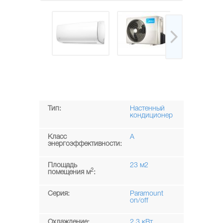
Тип:
Настенный
кондиционер
Класс
A
энергоэффективности:
Площадь
23 м2
2
помещения м
:
Серия:
Paramount
on/off
Охлаждение:
2,3 кВт