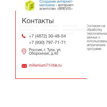
Создание интернет-
магазина
- интернет-
агентство «BREVIS»
Контакты
Согласие на
Политика в
Политика
Согласие на
обработку
отношении
использования
обработку
персональных
обработки
cookies
персональны
+7 (4872) 30-48-54
данных
персональных
данных с
данных
использован
+7 (930) 797-71-71
метрических
программ
Россия, г. Тула. ул.
Оборонная, д.40
millenium71@bk.ru